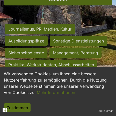
Journalismus, PR, Medien, Kultur
Ausbildungsplätze
Sonstige Dienstleistungen
Sicherheitsdienste
Management, Beratung
Praktika, Werkstudenten, Abschlussarbeiten
Wir verwenden Cookies, um Ihnen eine bessere
Personalwesen
Assistenz, Sekretariat
Nutzererfahrung zu ermöglichen. Durch die Nutzung
unserer Webseite stimmen Sie unserer Verwendung
Hilfskräfte, Aushilfs- und Nebenjobs
von Cookies zu.
Mehr Informationen
Einkauf, Logistik, Materialwirtschaft
Zustimmen
Photo Credit
Weiterbildung, Studium, duale Ausbildung