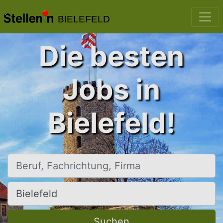
BIELEFELD
Die besten
Jobs in
Bielefeld!
Beruf, Fachrichtung, Firma
Ort, Stadt
Suchen