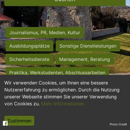
Journalismus, PR, Medien, Kultur
Ausbildungsplätze
Sonstige Dienstleistungen
Sicherheitsdienste
Management, Beratung
Praktika, Werkstudenten, Abschlussarbeiten
Wir verwenden Cookies, um Ihnen eine bessere
Personalwesen
Assistenz, Sekretariat
Nutzererfahrung zu ermöglichen. Durch die Nutzung
unserer Webseite stimmen Sie unserer Verwendung
Hilfskräfte, Aushilfs- und Nebenjobs
von Cookies zu.
Mehr Informationen
Einkauf, Logistik, Materialwirtschaft
Zustimmen
Photo Credit
Weiterbildung, Studium, duale Ausbildung