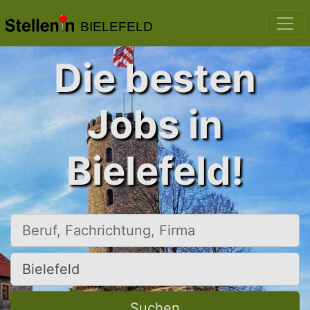
BIELEFELD
Die besten
Jobs in
Bielefeld!
Beruf, Fachrichtung, Firma
Ort, Stadt
Suchen