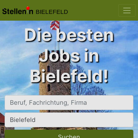
BIELEFELD
Die besten
Jobs in
Bielefeld!
Beruf, Fachrichtung, Firma
Ort, Stadt
Suchen