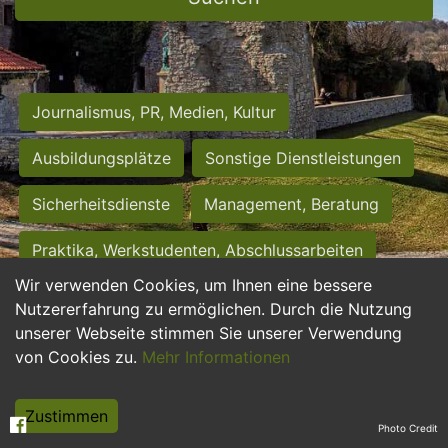
Journalismus, PR, Medien, Kultur
Ausbildungsplätze
Sonstige Dienstleistungen
Sicherheitsdienste
Management, Beratung
Praktika, Werkstudenten, Abschlussarbeiten
Wir verwenden Cookies, um Ihnen eine bessere
Personalwesen
Assistenz, Sekretariat
Nutzererfahrung zu ermöglichen. Durch die Nutzung
unserer Webseite stimmen Sie unserer Verwendung
Hilfskräfte, Aushilfs- und Nebenjobs
von Cookies zu.
Mehr Informationen
Einkauf, Logistik, Materialwirtschaft
Zustimmen
Photo Credit
Weiterbildung, Studium, duale Ausbildung