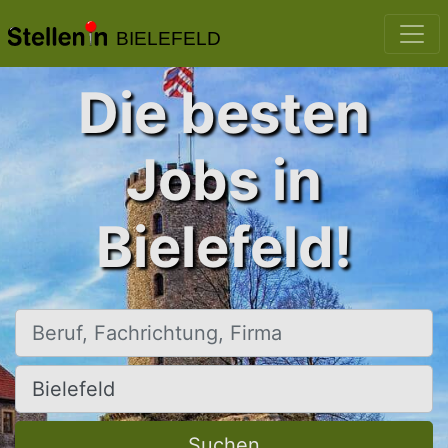
BIELEFELD
Die besten
Jobs in
Bielefeld!
Beruf, Fachrichtung, Firma
Ort, Stadt
Suchen