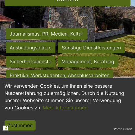
Journalismus, PR, Medien, Kultur
Ausbildungsplätze
Sonstige Dienstleistungen
Sicherheitsdienste
Management, Beratung
Praktika, Werkstudenten, Abschlussarbeiten
Wir verwenden Cookies, um Ihnen eine bessere
Personalwesen
Assistenz, Sekretariat
Nutzererfahrung zu ermöglichen. Durch die Nutzung
unserer Webseite stimmen Sie unserer Verwendung
Hilfskräfte, Aushilfs- und Nebenjobs
von Cookies zu.
Mehr Informationen
Einkauf, Logistik, Materialwirtschaft
Zustimmen
Photo Credit
Weiterbildung, Studium, duale Ausbildung