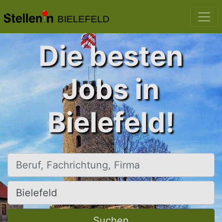
BIELEFELD
Die besten
Jobs in
Bielefeld!
Beruf, Fachrichtung, Firma
Ort, Stadt
Suchen