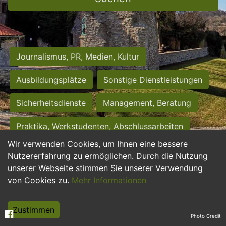
Journalismus, PR, Medien, Kultur
Ausbildungsplätze
Sonstige Dienstleistungen
Sicherheitsdienste
Management, Beratung
Praktika, Werkstudenten, Abschlussarbeiten
Wir verwenden Cookies, um Ihnen eine bessere
Personalwesen
Assistenz, Sekretariat
Nutzererfahrung zu ermöglichen. Durch die Nutzung
unserer Webseite stimmen Sie unserer Verwendung
Hilfskräfte, Aushilfs- und Nebenjobs
von Cookies zu.
Mehr Informationen
Einkauf, Logistik, Materialwirtschaft
Zustimmen
Photo Credit
Weiterbildung, Studium, duale Ausbildung