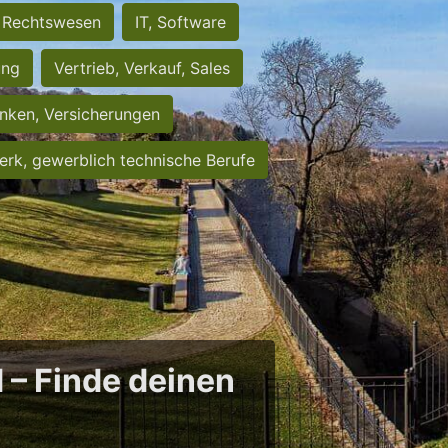
Rechtswesen
IT, Software
ung
Vertrieb, Verkauf, Sales
nken, Versicherungen
rk, gewerblich technische Berufe
d – Finde deinen