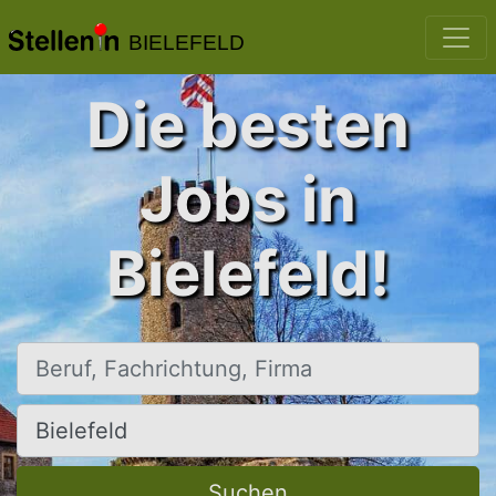
BIELEFELD
Die besten
Jobs in
Bielefeld!
Beruf, Fachrichtung, Firma
Ort, Stadt
Suchen