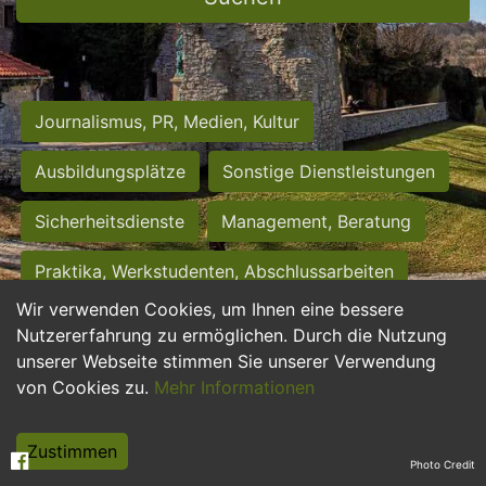
Journalismus, PR, Medien, Kultur
Ausbildungsplätze
Sonstige Dienstleistungen
Sicherheitsdienste
Management, Beratung
Praktika, Werkstudenten, Abschlussarbeiten
Wir verwenden Cookies, um Ihnen eine bessere
Personalwesen
Assistenz, Sekretariat
Nutzererfahrung zu ermöglichen. Durch die Nutzung
unserer Webseite stimmen Sie unserer Verwendung
Hilfskräfte, Aushilfs- und Nebenjobs
von Cookies zu.
Mehr Informationen
Einkauf, Logistik, Materialwirtschaft
Zustimmen
Photo Credit
Weiterbildung, Studium, duale Ausbildung