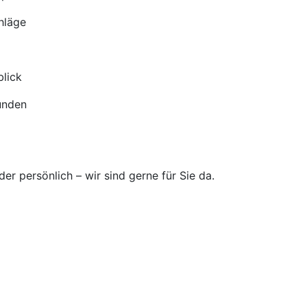
hläge
blick
unden
er persönlich – wir sind gerne für Sie da.