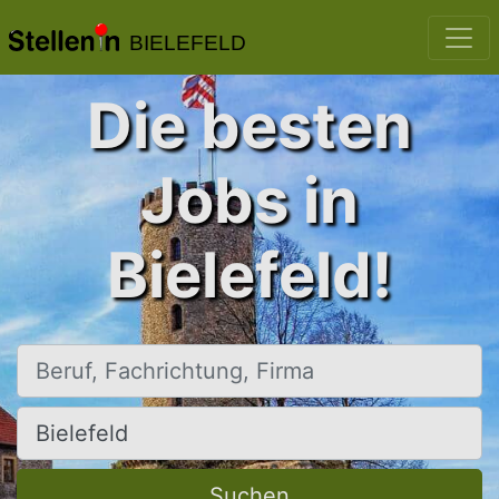
BIELEFELD
Die besten
Jobs in
Bielefeld!
Beruf, Fachrichtung, Firma
Ort, Stadt
Suchen