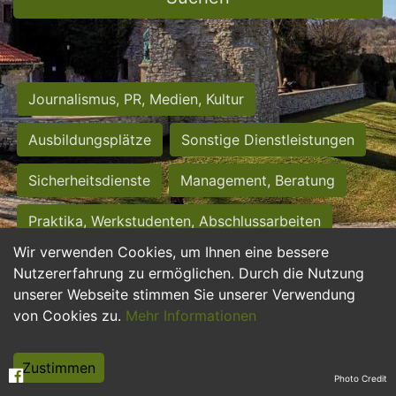
Journalismus, PR, Medien, Kultur
Ausbildungsplätze
Sonstige Dienstleistungen
Sicherheitsdienste
Management, Beratung
Praktika, Werkstudenten, Abschlussarbeiten
Wir verwenden Cookies, um Ihnen eine bessere
Personalwesen
Assistenz, Sekretariat
Nutzererfahrung zu ermöglichen. Durch die Nutzung
unserer Webseite stimmen Sie unserer Verwendung
Hilfskräfte, Aushilfs- und Nebenjobs
von Cookies zu.
Mehr Informationen
Einkauf, Logistik, Materialwirtschaft
Zustimmen
Photo Credit
Weiterbildung, Studium, duale Ausbildung