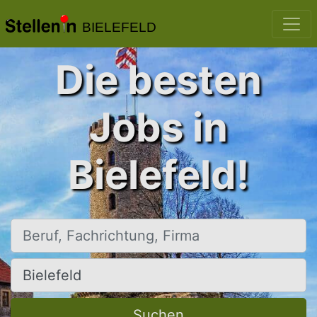
BIELEFELD
Die besten
Jobs in
Bielefeld!
Beruf, Fachrichtung, Firma
Ort, Stadt
Suchen