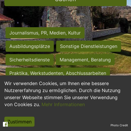
Journalismus, PR, Medien, Kultur
Ausbildungsplätze
Sonstige Dienstleistungen
Sicherheitsdienste
Management, Beratung
Praktika, Werkstudenten, Abschlussarbeiten
Wir verwenden Cookies, um Ihnen eine bessere
Personalwesen
Assistenz, Sekretariat
Nutzererfahrung zu ermöglichen. Durch die Nutzung
unserer Webseite stimmen Sie unserer Verwendung
Hilfskräfte, Aushilfs- und Nebenjobs
von Cookies zu.
Mehr Informationen
Einkauf, Logistik, Materialwirtschaft
Zustimmen
Photo Credit
Weiterbildung, Studium, duale Ausbildung