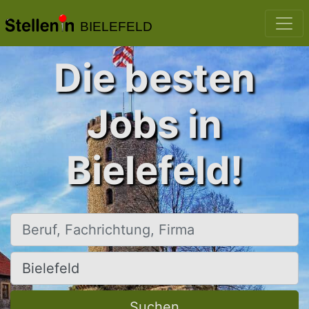
BIELEFELD
Die besten
Jobs in
Bielefeld!
Beruf, Fachrichtung, Firma
Ort, Stadt
Suchen