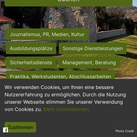
Journalismus, PR, Medien, Kultur
Ausbildungsplätze
Sonstige Dienstleistungen
Sicherheitsdienste
Management, Beratung
Praktika, Werkstudenten, Abschlussarbeiten
Wir verwenden Cookies, um Ihnen eine bessere
Personalwesen
Assistenz, Sekretariat
Nutzererfahrung zu ermöglichen. Durch die Nutzung
unserer Webseite stimmen Sie unserer Verwendung
Hilfskräfte, Aushilfs- und Nebenjobs
von Cookies zu.
Mehr Informationen
Einkauf, Logistik, Materialwirtschaft
Zustimmen
Photo Credit
Weiterbildung, Studium, duale Ausbildung