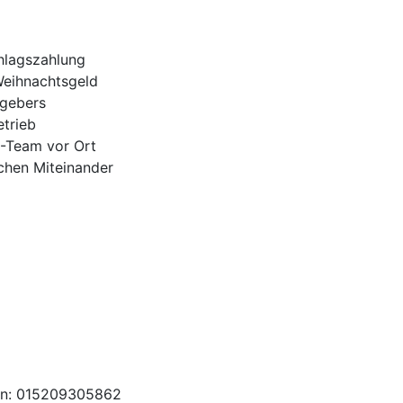
hlagszahlung
Weihnachtsgeld
tgebers
trieb
H-Team vor Ort
ichen Miteinander
en: 015209305862