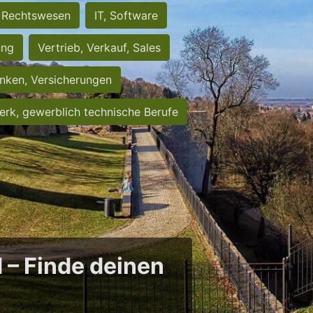
Rechtswesen
IT, Software
ung
Vertrieb, Verkauf, Sales
nken, Versicherungen
rk, gewerblich technische Berufe
d – Finde deinen