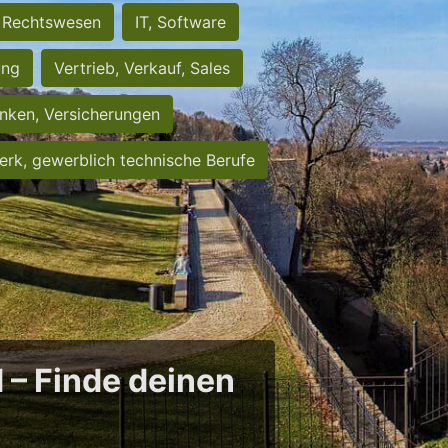
Rechtswesen
IT, Software
ung
Vertrieb, Verkauf, Sales
nken, Versicherungen
rk, gewerblich technische Berufe
d – Finde deinen